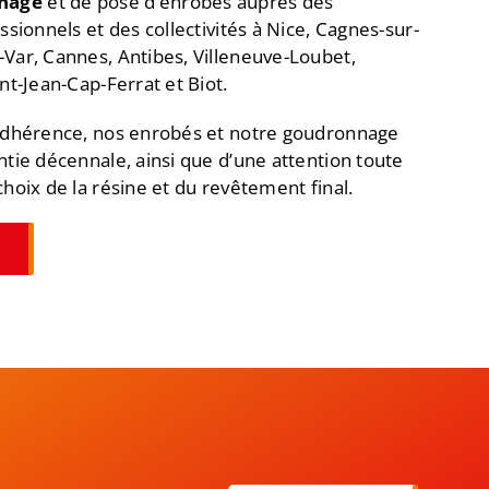
nage
et de pose d’enrobés auprès des
essionnels et des collectivités à Nice, Cagnes-sur-
-Var, Cannes, Antibes, Villeneuve-Loubet,
int-Jean-Cap-Ferrat et Biot.
 adhérence, nos enrobés et notre goudronnage
ntie décennale, ainsi que d’une attention toute
choix de la résine et du revêtement final.
s