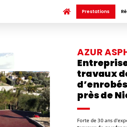
Prestations
Ré
AZUR ASP
Entrepris
travaux d
d’enrobés
près de Ni
Forte de 30 ans d’ex