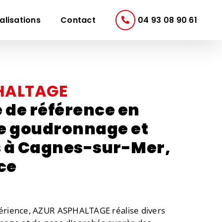
alisations
Contact
04 93 08 90 61
HALTAGE
e de référence en
e goudronnage et
 à Cagnes-sur-Mer,
ce
périence, AZUR ASPHALTAGE réalise divers