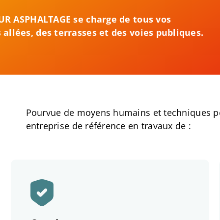
AZUR ASPHALTAGE se charge de tous vos
 allées, des terrasses et des voies publiques.
Pourvue de moyens humains et techniques p
entreprise de référence en travaux de :