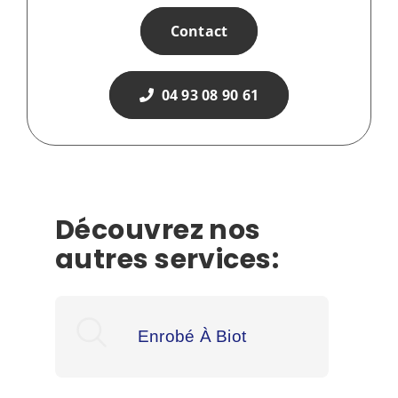
Contact
04 93 08 90 61
Découvrez nos
autres services:
Enrobé À Biot
En