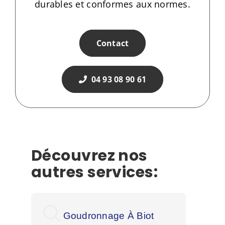
durables et conformes aux normes.
Contact
04 93 08 90 61
Découvrez nos
autres services:
Goudronnage À Biot
Go